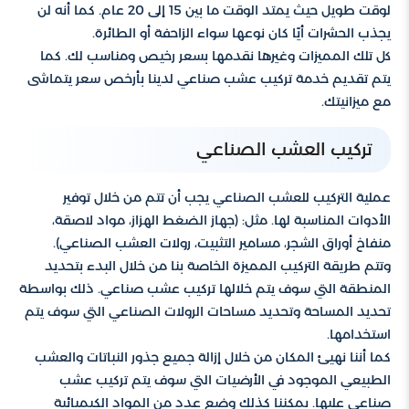
لوقت طويل حيث يمتد الوقت ما بين 15 إلى 20 عام. كما أنه لن
يجذب الحشرات أيًا كان نوعها سواء الزاحفة أو الطائرة.
كل تلك المميزات وغيرها نقدمها بسعر رخيص ومناسب لك. كما
يتم تقديم خدمة تركيب عشب صناعي لدينا بأرخص سعر يتماشى
مع ميزانيتك.
تركيب العشب الصناعي
عملية التركيب للعشب الصناعي يجب أن تتم من خلال توفير
الأدوات المناسبة لها. مثل: (جهاز الضغط الهزاز، مواد لاصقة،
منفاخ أوراق الشجر، مسامير التثبيت، رولات العشب الصناعي).
وتتم طريقة التركيب المميزة الخاصة بنا من خلال البدء بتحديد
المنطقة التي سوف يتم خلالها تركيب عشب صناعي. ذلك بواسطة
تحديد المساحة وتحديد مساحات الرولات الصناعي التي سوف يتم
استخدامها.
كما أننا نهيئ المكان من خلال إزالة جميع جذور النباتات والعشب
الطبيعي الموجود في الأرضيات التي سوف يتم تركيب عشب
صناعي عليها. يمكننا كذلك وضع عدد من المواد الكيميائية