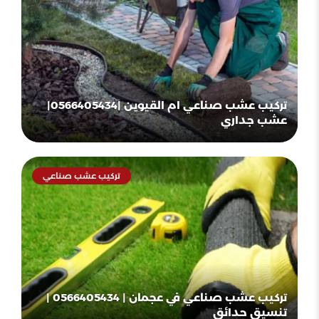
تركيب عشب صناعي ام القيوين |0566405434|
عشب جداري
تركيب عشب صناعي
تركيب عشب صناعي في عجمان | 0566405434 |
تنسيق حدائق