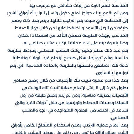
المناسبة لمنع التربة من إنبات حشائش غير مرغوب بها.
ومن ثم نقوم ببناء حواجز لمنع دخول وتسلل التراب أو أوراق الشجر
إلى المنطقة التي سوف يتم التركيب خلالها. ويتم بعد ذلك وضع
طبقة من الرمل الأسود والضغط عليها من خلال جهاز الضغط
المناسب وبهذه الطريقة نضمن التأكد من استعداد المكان
وصلابته وقدرته على بدء عملية التركيب عشب صناعي به.
يتم بعد ذلك قطع جميع رولات العشب الصناعي وفردها بطريقة
مناسبة. ويتم تجهيزها بشكل صحيح لإتمام فرد الرولات وتغطية
كافة تلك المناطق ولصقها بالطريقة والمادة المناسبة التي يتم
توزيعها بالتساوي.
بعد هذا تتم عملية تثبيت تلك الأرضيات من خلال وضع مسامير
بطول كم 4 إلى 6 إنش لإتمام عملية تثبيت تلك الرولات في
الأرضيات بطريقة مناسبة. ومن ثم يتم وضع طبقة من رمل
السيلكا وحبيبات المطاط وتوزيعها من خلال أدوات الفرد والتي
تساعد في امتصاص الرطوبة المتواجدة في الجو والعشب
الصناعي.
بعد اتمام عملية التركيب يمكن استخدام المنفاخ الخاص بأوراق
الشجر. وذلك لإزالة ما تبقى من ركام على سطح العشب بالكامل.