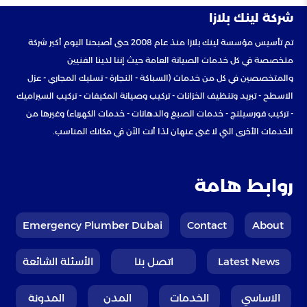
شركة لينك بلازا
تم تأسيس مؤسسة لينك بلازا منذ عام 2008 حتى أصبحنا اليوم أكبر شركة
متخصصة في كل خدمات الصيانة العامة حيث إننا لدينا الفنيين
والمتخصصين في كل من خدمات (السباكة - النجارة - تسليك المجاري - عزل
الاسطح - تبريد وتنظيف الخزانات - تركيب وصيانة المكيفات - تركيب السيراميك
- تركيب فورسيلنج - خدمات الصبغ والدهانات - خدمات الكهرباء) وغيرها من
الخدمات الأخرى التي لا غنى عنهان لذا أنت الآن في مكانك المناسب.
روابط هامة
Emergency Plumber Dubai
Contact
About
Latest News
اتصل بنا
الأسئلة الشائعة
الاساسي
الخدمات
المدن
المدونة