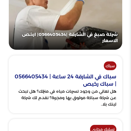
شركة صبغ في الشارقة |0566405434| ارخص
الاسعار
سباك
سباك في الشارقة 24 ساعة | 0566405434
| سباك رخيص
هل تعاني من وجود تسربات مياه في منزلك؟ هل تبحث
عن شركة سباكة موثوق بها ومجربة؟ نقدم لك شركة
لينك بلا..
تسليك مجاري