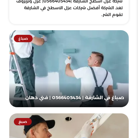
شركة عزل اسطح الشارقة |0566405434| عزل وتربروف
تعد الشركة أفضل شركات عزل الاسطح في الشارقة
تقوم الشر..
صباغ
صباغ في الشارقة | 0566405434 | فني دهان
صبغ