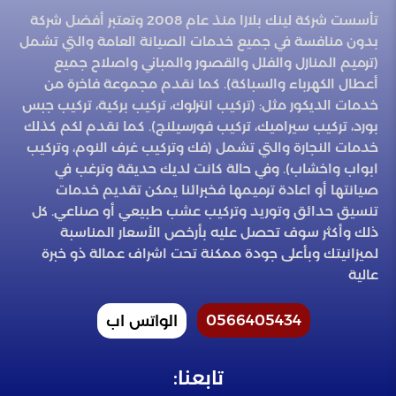
تأسست شركة لينك بلازا منذ عام 2008 وتعتبر أفضل شركة
بدون منافسة في جميع خدمات الصيانة العامة والتي تشمل
(ترميم المنازل والفلل والقصور والمباني واصلاح جميع
أعطال الكهرباء والسباكة). كما نقدم مجموعة فاخرة من
خدمات الديكور مثل: (تركيب انترلوك، تركيب بركية، تركيب جبس
بورد، تركيب سيراميك، تركيب فورسيلنج). كما نقدم لكم كذلك
خدمات النجارة والتي تشمل (فك وتركيب غرف النوم، وتركيب
ابواب واخشاب). وفي حالة كانت لديك حديقة وترغب في
صيانتها أو اعادة ترميمها فخبرائنا يمكن تقديم خدمات
تنسيق حدائق وتوريد وتركيب عشب طبيعي أو صناعي. كل
ذلك وأكثر سوف تحصل عليه بأرخص الأسعار المناسبة
لميزانيتك وبأعلى جودة ممكنة تحت اشراف عمالة ذو خبرة
عالية
0566405434
الواتس اب
تابعنا: