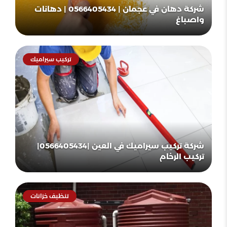
شركة دهان في عجمان | 0566405434 | دهانات
واصباغ
تركيب سيراميك
شركة تركيب سيراميك في العين |0566405434|
تركيب الرخام
تنظيف خزانات