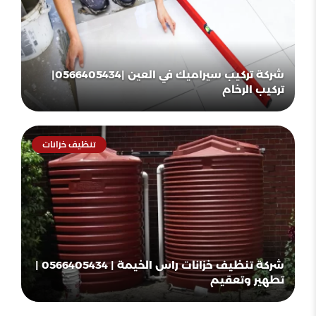
شركة تركيب سيراميك في العين |0566405434|
تركيب الرخام
تنظيف خزانات
شركة تنظيف خزانات راس الخيمة | 0566405434 |
تطهير وتعقيم