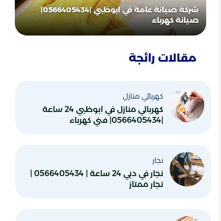
شركة صيانة عامة في ابوظبي |0566405434|
صيانة كهرباء
مقالات رائجة
كهربائي منازل
كهربائي منازل في ابوظبي 24 ساعة
|0566405434| فني كهرباء
نجار
نجار في دبي 24 ساعة | 0566405434 |
نجار ممتاز