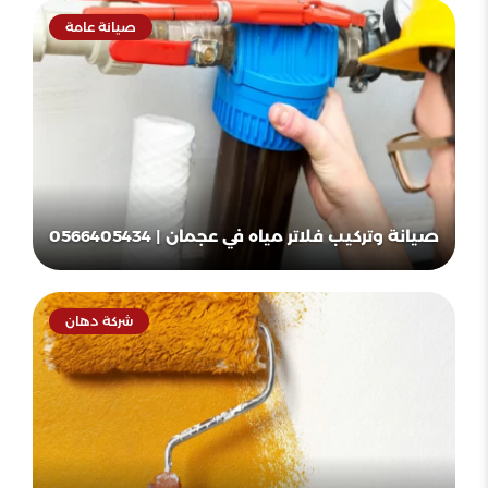
صيانة عامة
صيانة وتركيب فلاتر مياه في عجمان | 0566405434
شركة دهان