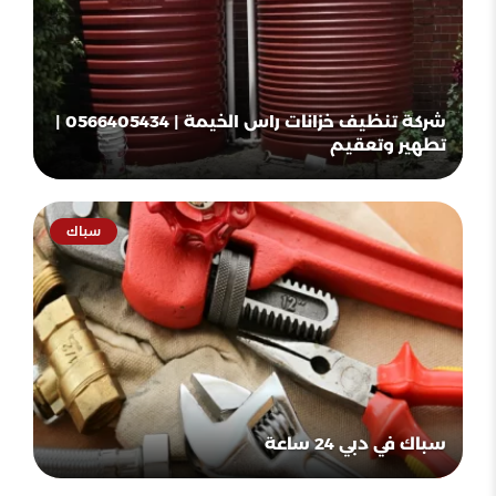
شركة تنظيف خزانات راس الخيمة | 0566405434 |
تطهير وتعقيم
سباك
سباك في دبي 24 ساعة