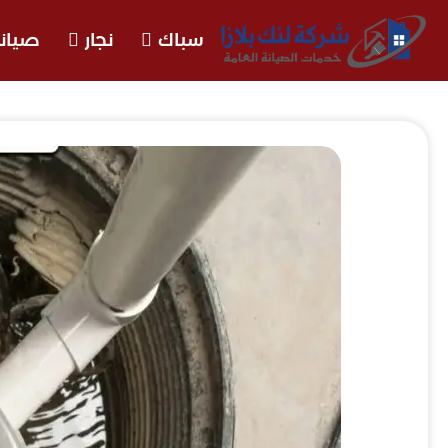
سباك
نجار
صيانة