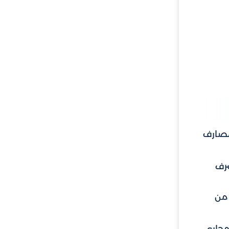
مصارف
صرف
 من
مجاري،