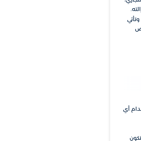
لته.
وتأتي
ض
دام أي
تكون