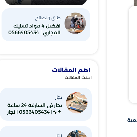
طرق ونصائح
افضل 4 مواد تسليك
المجاري | 0566405434
اهم المقالات
احدث المقالات
نجار
نجار في الشارقة 24 ساعة
👨‍🔧| 0566405434 | نجار
شاطر ورخيص
عبة
نجار