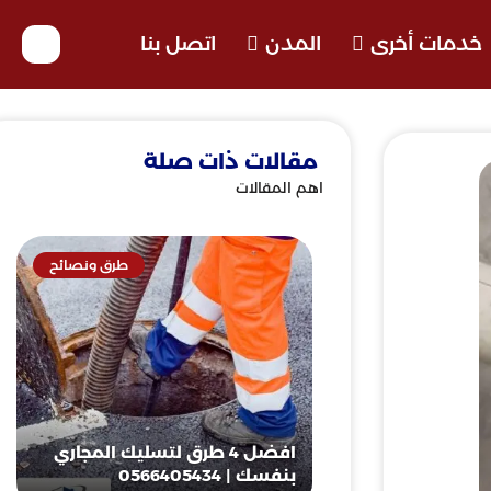
خدمات أخرى
المدن
اتصل بنا
مقالات ذات صلة
اهم المقالات
طرق ونصائح
افضل 4 طرق لتسليك المجاري
بنفسك | 0566405434