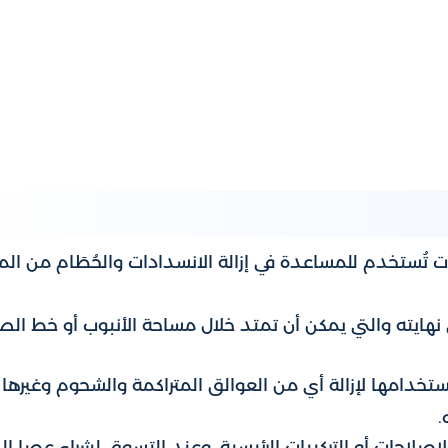
تُستخدم للمساعدة في إزالة الانسدادات والحُطَام من ال
هايته والتي يمكن أن تمتد خلال مساحة الأنبوب أو خط ال
تخدامها لإزالة أي من العوالق المتراكمة والشحوم وغيرها
.
صلاحات أو التركيبات الرئيسية. وعند التسوق لشراء عصا ال